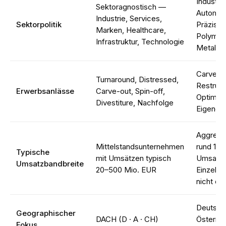
Industrie
Sektoragnostisch —
Automot
Industrie, Services,
Sektorpolitik
Präzisio
Marken, Healthcare,
Polymere
Infrastruktur, Technologie
Metallve
Carve-o
Turnaround, Distressed,
Restrukt
Erwerbsanlässe
Carve-out, Spin-off,
Optimier
Divestiture, Nachfolge
Eigendar
Aggregie
Mittelstandsunternehmen
rund 100
Typische
mit Umsätzen typisch
Umsatz;
Umsatzbandbreite
20–500 Mio. EUR
Einzeltr
nicht öff
Deutschl
Geographischer
DACH (D · A · CH)
Österrei
Fokus