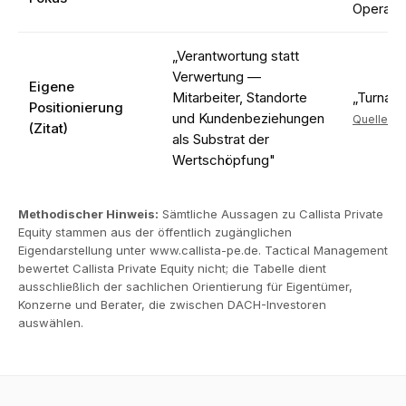
Operati
„Verantwortung statt
Verwertung —
Eigene
Mitarbeiter, Standorte
„Turnaro
Positionierung
und Kunden­beziehungen
Quelle ↗
(Zitat)
als Substrat der
Wertschöpfung"
Methodischer Hinweis:
Sämtliche Aussagen zu Callista Private
Equity stammen aus der öffentlich zugänglichen
Eigendarstellung unter
www.callista-pe.de
. Tactical Management
bewertet Callista Private Equity nicht; die Tabelle dient
ausschließlich der sachlichen Orientierung für Eigentümer,
Konzerne und Berater, die zwischen DACH-Investoren
auswählen.