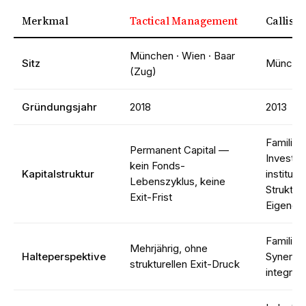
Merkmal
Tactical Management
Callista
München · Wien · Baar
Sitz
Münche
(Zug)
Gründungsjahr
2018
2013
Familien
Permanent Capital —
Investor
kein Fonds-
Kapitalstruktur
instituti
Lebenszyklus, keine
Struktur 
Exit-Frist
Eigendar
Familien
Mehrjährig, ohne
Halteperspektive
Synergie
strukturellen Exit-Druck
integrier