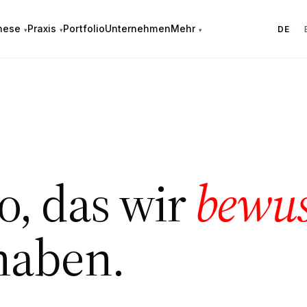
hese
Praxis
Portfolio
Unternehmen
Mehr
DE
·
io, das wir
bewus
haben.