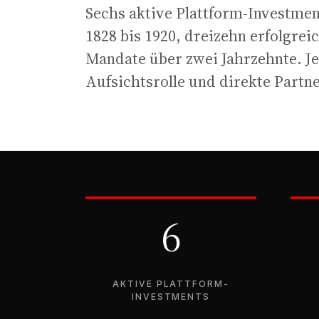
Sechs aktive Plattform-Investmen
1828 bis 1920, dreizehn erfolgre
Mandate über zwei Jahrzehnte. Jed
Aufsichtsrolle und direkte Part
6
AKTIVE PLATTFORM-
INVESTMENTS