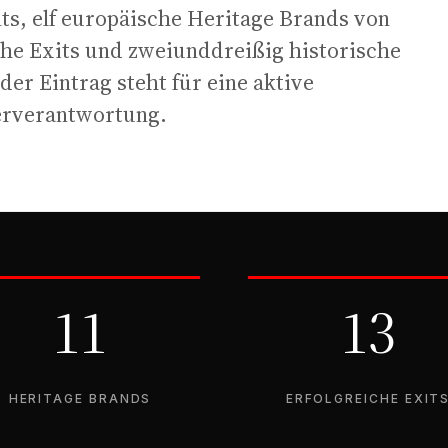
ts, elf europäische Heritage Brands von
iche Exits und zweiunddreißig historische
er Eintrag steht für eine aktive
nerverantwortung.
11
13
HERITAGE BRANDS
ERFOLGREICHE EXIT