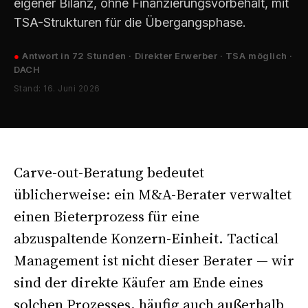
eigener Bilanz, ohne Finanzierungsvorbehalt, mit
TSA-Strukturen für die Übergangsphase.
●
Antwort in 72 Stunden · Direkter Erwerber · TSA möglich ·
DACH
Stand: 16. Juni 2026
Carve-out-Beratung bedeutet
üblicherweise: ein M&A-Berater verwaltet
einen Bieterprozess für eine
abzuspaltende Konzern-Einheit. Tactical
Management ist nicht dieser Berater — wir
sind der direkte Käufer am Ende eines
solchen Prozesses, häufig auch außerhalb