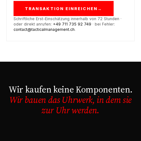
TRANSAKTION EINREICHEN
→
Schriftliche Erst-Einschätzung innerhalb von 72 Stunden ·
oder direkt anrufen:
+49 711 735 92 749
· bei Fehler:
contact@tacticalmanagement.ch
.
Wir kaufen keine Komponenten.
Wir bauen das Uhrwerk, in dem sie
zur Uhr werden.