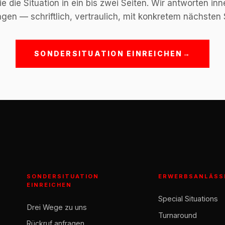
e die Situation in ein bis zwei Seiten. Wir antworten inn
gen — schriftlich, vertraulich, mit konkretem nächsten S
SONDERSITUATION EINREICHEN
→
SONDERSITUATION
ERWERBSANLÄSS
EINREICHEN
Special Situations
Drei Wege zu uns
Turnaround
Rückruf anfragen