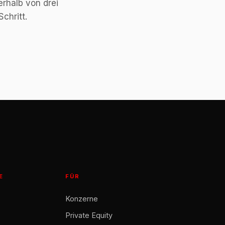
erhalb von drei
chritt.
E
FÜR
Konzerne
Private Equity