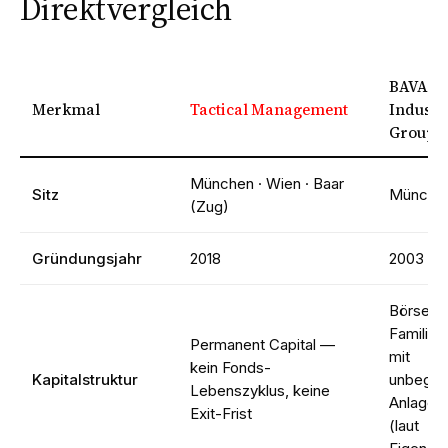
Direktvergleich
BAVARI
Merkmal
Tactical Management
Industr
Group
München · Wien · Baar
Sitz
Münche
(Zug)
Gründungsjahr
2018
2003
Börsenno
Familien
Permanent Capital —
mit
kein Fonds-
Kapitalstruktur
unbegre
Lebenszyklus, keine
Anlageho
Exit-Frist
(laut