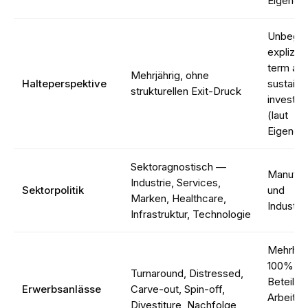
Eigendar
Unbegre
explizit 
term an
Mehrjährig, ohne
Halteperspektive
sustaina
strukturellen Exit-Druck
investm
(laut
Eigendar
Sektoragnostisch —
Manufac
Industrie, Services,
Sektorpolitik
und
Marken, Healthcare,
Industri
Infrastruktur, Technologie
Mehrhei
100%-
Turnaround, Distressed,
Beteilig
Erwerbsanlässe
Carve-out, Spin-off,
Arbeitsp
Divestiture, Nachfolge