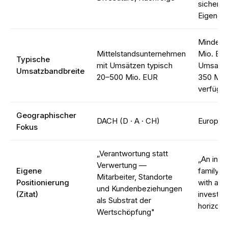
sicherun
Eigendar
Mindest
Mittelstandsunternehmen
Mio. EU
Typische
mit Umsätzen typisch
Umsatz;
Umsatzbandbreite
20–500 Mio. EUR
350 Mio
verfügb
Geographischer
DACH (D · A · CH)
Europa
Fokus
„Verantwortung statt
„An ind
Verwertung —
Eigene
family 
Mitarbeiter, Standorte
Positionierung
with a l
und Kunden­beziehungen
(Zitat)
investm
als Substrat der
horizon
Wertschöpfung"