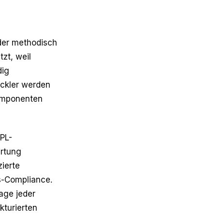
 der methodisch
tzt, weil
dig
ickler werden
Komponenten
GPL-
ertung
ierte
s-Compliance.
lage jeder
kturierten