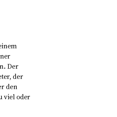
 einem
iner
in. Der
ter, der
Wer den
u viel oder