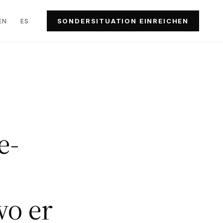
SONDERSITUATION EINREICHEN
EN
·
ES
e-
wo er