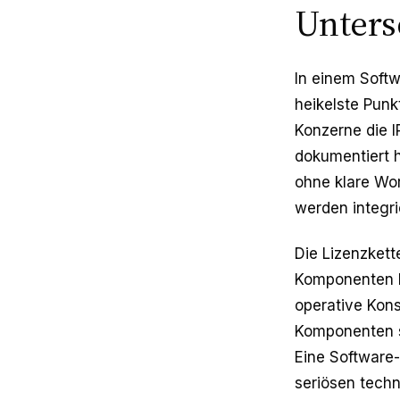
Unters
In einem Softw
heikelste Punk
Konzerne die I
dokumentiert 
ohne klare Wo
werden integri
Die Lizenzkett
Komponenten h
operative Kon
Komponenten si
Eine Software-B
seriösen techn