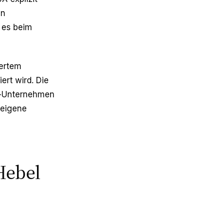
en
 es beim
iertem
ert wird. Die
re-Unternehmen
 eigene
Hebel