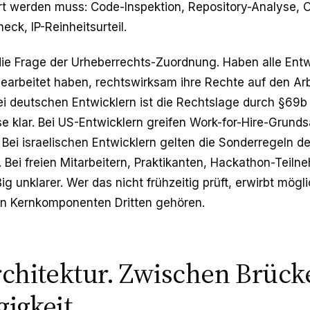
rt werden muss: Code-Inspektion, Repository-Analyse,
ck, IP-Reinheitsurteil.
e Frage der Urheberrechts-Zuordnung. Haben alle Entwi
earbeitet haben, rechtswirksam ihre Rechte auf den Ar
ei deutschen Entwicklern ist die Rechtslage durch §69b
e klar. Bei US-Entwicklern greifen Work-for-Hire-Grund
 Bei israelischen Entwicklern gelten die Sonderregeln des
 Bei freien Mitarbeitern, Praktikanten, Hackathon-Teilne
g unklarer. Wer das nicht frühzeitig prüft, erwirbt mögl
en Kernkomponenten Dritten gehören.
chitektur. Zwischen Brück
igkeit.