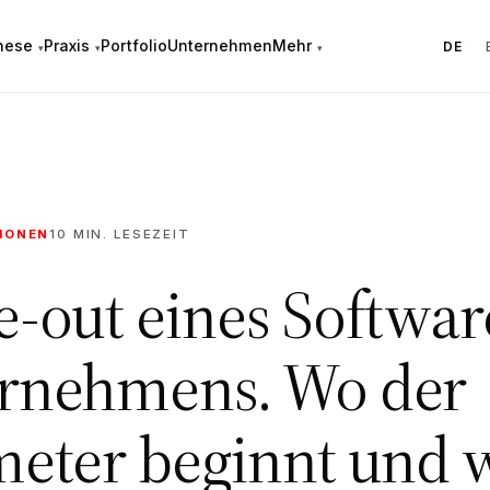
hese
Praxis
Portfolio
Unternehmen
Mehr
DE
·
IONEN
10 MIN. LESEZEIT
e-out eines Softwar
rnehmens. Wo der
meter beginnt und 