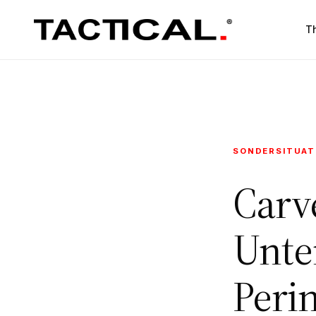
T
SONDERSITUAT
Carv
Unte
Peri