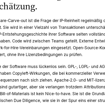
chätzung.
are-Carve-out ist die Frage der IP-Reinheit regelmäßig
t. Sie wird in einer Vielzahl von Transaktionen unterschä
P-Entstehungsgeschichte ihrer Software selten vollstän
haben. Code wird zwischen Teams geteilt. Externe Entw
rk-for-Hire-Vereinbarungen eingesetzt. Open-Source-
ert, ohne ihre Lizenzbedingungen zu prüfen.
e der Software muss lückenlos sein. GPL-, LGPL- und A
aben Copyleft-Wirkungen, die bei kommerzieller Verw
sequenzen nach sich ziehen. Apache-2.0- und MIT-lizenz
nd gutartiger, aber sie verlangen trotzdem Attribution
ill-of-Materials ist kein Nice-to-have. Sie ist die Grund
ischen Due Diligence, wie sie in der Spur eins einer stru