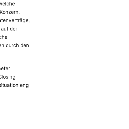
 welche
 Konzern,
ntenverträge,
 auf der
lche
en durch den
meter
Closing
situation eng