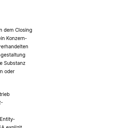
en dem Closing
ein Konzern-
 verhandelten
isgestaltung
ne Substanz
nn oder
trieb
R-
Entity-
A explizit