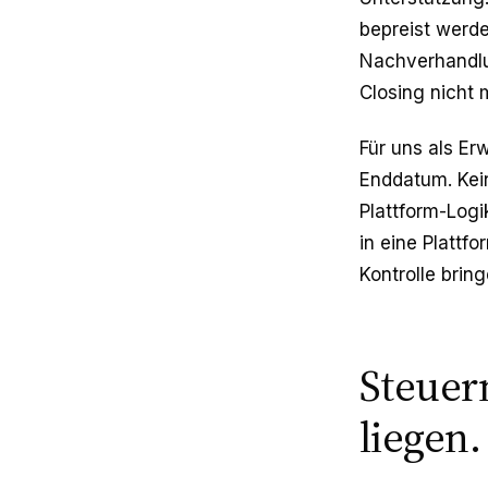
bepreist werde
Nachverhandlun
Closing nicht 
Für uns als Er
Enddatum. Kein
Plattform-Logi
in eine Plattf
Kontrolle brin
Steuer
liegen.