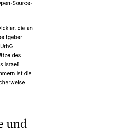
 Open-Source-
ckler, die an
beitgeber
 UrhG
sätze des
 Israeli
hmern ist die
icherweise
e und