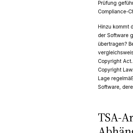
Prüfung gefüh
Compliance-Che
Hinzu kommt di
der Software g
übertragen? B
vergleichsweis
Copyright Act.
Copyright Law.
Lage regelmäßi
Software, der
TSA-Ar
Abhäng