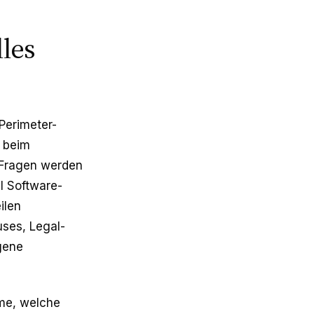
les
 Perimeter-
t beim
 Fragen werden
l Software-
ilen
uses, Legal-
gene
eme, welche